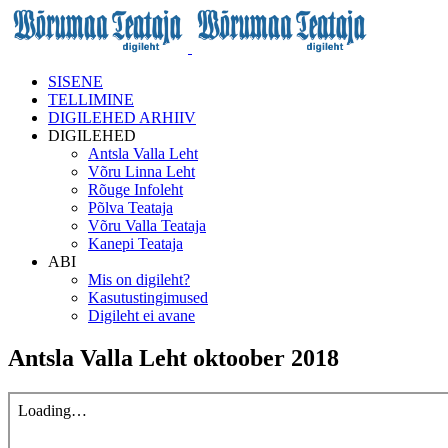
SISENE
TELLIMINE
DIGILEHED ARHIIV
DIGILEHED
Antsla Valla Leht
Võru Linna Leht
Rõuge Infoleht
Põlva Teataja
Võru Valla Teataja
Kanepi Teataja
ABI
Mis on digileht?
Kasutustingimused
Digileht ei avane
Antsla Valla Leht oktoober 2018