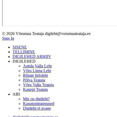
© 2026 Võrumaa Teataja digileht@vorumaateataja.ee
Sign In
SISENE
TELLIMINE
DIGILEHED ARHIIV
DIGILEHED
Antsla Valla Leht
Võru Linna Leht
Rõuge Infoleht
Põlva Teataja
Võru Valla Teataja
Kanepi Teataja
ABI
Mis on digileht?
Kasutustingimused
Digileht ei avane