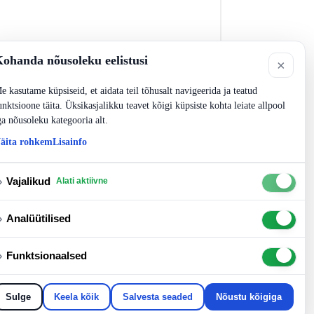
ohanda nõusoleku eelistusi
×
e kasutame küpsiseid, et aidata teil tõhusalt navigeerida ja teatud
unktsioone täita. Üksikasjalikku teavet kõigi küpsiste kohta leiate allpool
ga nõusoleku kategooria alt.
äita rohkem
Lisainfo
›
Vajalikud
Alati aktiivne
›
Analüütilised
›
Funktsionaalsed
Sulge
Keela kõik
Salvesta seaded
Nõustu kõigiga