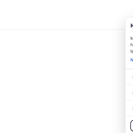
K
M
f
i
N