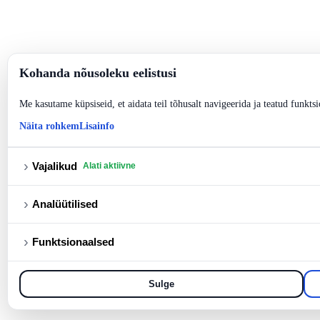
Kohanda nõusoleku eelistusi
Me kasutame küpsiseid, et aidata teil tõhusalt navigeerida ja teatud funktsi
Näita rohkem
Lisainfo
›
Vajalikud
Alati aktiivne
›
Analüütilised
›
Funktsionaalsed
Sulge