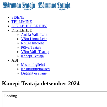
SISENE
TELLIMINE
DIGILEHED ARHIIV
DIGILEHED
Antsla Valla Leht
Võru Linna Leht
Rõuge Infoleht
Põlva Teataja
Võru Valla Teataja
Kanepi Teataja
ABI
Mis on digileht?
Kasutustingimused
Digileht ei avane
Kanepi Teataja detsember 2024