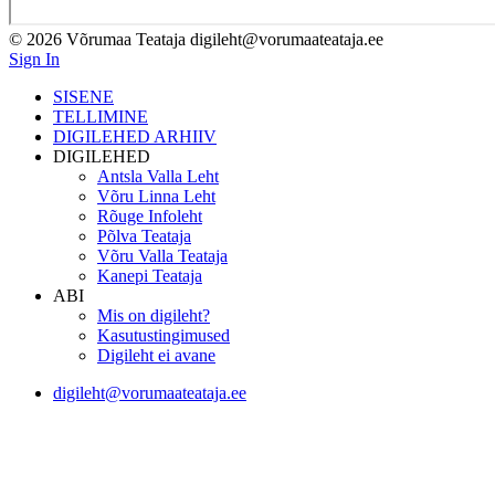
© 2026 Võrumaa Teataja digileht@vorumaateataja.ee
Sign In
SISENE
TELLIMINE
DIGILEHED ARHIIV
DIGILEHED
Antsla Valla Leht
Võru Linna Leht
Rõuge Infoleht
Põlva Teataja
Võru Valla Teataja
Kanepi Teataja
ABI
Mis on digileht?
Kasutustingimused
Digileht ei avane
digileht@vorumaateataja.ee