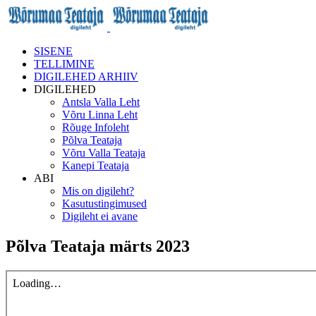
SISENE
TELLIMINE
DIGILEHED ARHIIV
DIGILEHED
Antsla Valla Leht
Võru Linna Leht
Rõuge Infoleht
Põlva Teataja
Võru Valla Teataja
Kanepi Teataja
ABI
Mis on digileht?
Kasutustingimused
Digileht ei avane
Põlva Teataja märts 2023