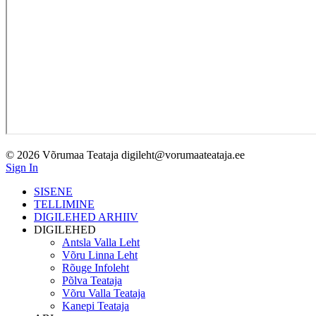
© 2026 Võrumaa Teataja digileht@vorumaateataja.ee
Sign In
SISENE
TELLIMINE
DIGILEHED ARHIIV
DIGILEHED
Antsla Valla Leht
Võru Linna Leht
Rõuge Infoleht
Põlva Teataja
Võru Valla Teataja
Kanepi Teataja