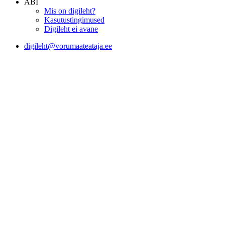
ABI
Mis on digileht?
Kasutustingimused
Digileht ei avane
digileht@vorumaateataja.ee