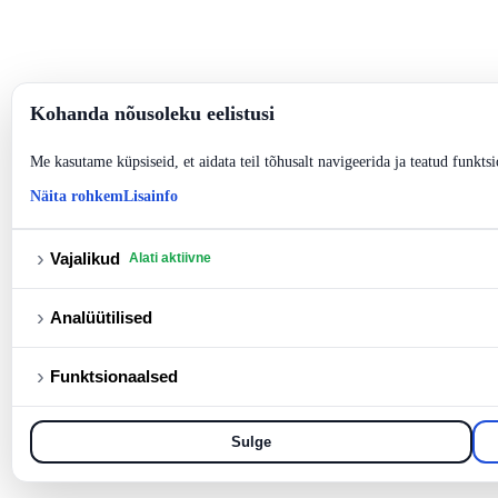
Kohanda nõusoleku eelistusi
Me kasutame küpsiseid, et aidata teil tõhusalt navigeerida ja teatud funktsi
Näita rohkem
Lisainfo
›
Vajalikud
Alati aktiivne
›
Analüütilised
›
Funktsionaalsed
Sulge